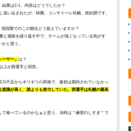
結果は2-1。内容はどうでしたか？
少し追い込まれたが、快勝。コンサドーレ札幌、絶好調です。
位。現段階でのこの順位どう捉えていますか？
連勝と連敗を繰り返す中で、チームが強くなっている気がす
いかと思う。
レーヤー」
は？
以上が西選手と回答。
実力不足からギリギリの昇格で、最初は期待されていなかっ
る意識が高く、誰よりも努力していた。西選手は札幌の最高
んで食べているのかなぁと思う。当時は＂練習のしすぎ＂で
。