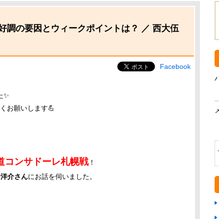
好調の要因とウィークポイントは？ ／ 西大伍
Facebook
た✨
くお願いします💪
道コンサドーレ札幌戦
！
阿野洋介さん
にお話を伺いました。