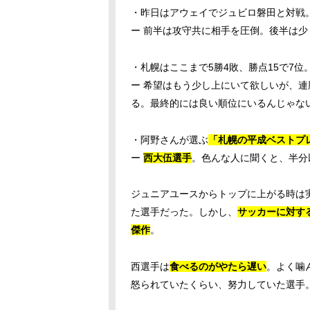
・昨日はアウェイでジュビロ磐田と対戦。
ー 前半は攻守共に相手を圧倒。後半は
・札幌はここまで5勝4敗、勝点15で7
ー 希望はもう少し上にいて欲しいが、
る。最終的には良い順位にいるんじゃな
・阿野さんが選ぶ
「札幌の平成ベストプ
ー
西大伍選手
。色んな人に聞くと、半分
ジュニアユースからトップに上がる時は
た選手だった。しかし、
サッカーに対す
傑作
。
西選手は
食べるのがやたら遅い
。よく噛
怒られていたくらい、努力していた選手