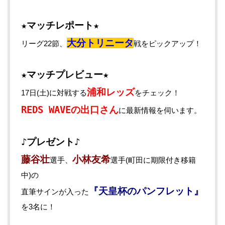
★マッチレポート★
大分トリニータ
リーグ22節、
戦をピックアップ！
★マッチプレビュー★
浦和レッズ
17日(土)に対戦する
をチェック！
REDS WAVEの出口さん
に最新情報を伺います。
♪プレゼント♪
藤谷壮
小林友希
選手、
選手(町田に期限付き移籍
中)の
『天皇杯のパンフレット』
直筆サインが入った
を3名に！