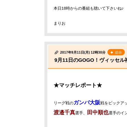
本日18時からの番組も聴いて下さいね♪
まりお
2017年9月11日(月) 12時30分
総合
9月11日のGOGO！ヴィッセ
★マッチレポート★
ガンバ大阪
リーグ戦の
戦をピックア
渡邉千真
田中順也
選手、
選手のイ