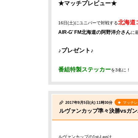
★マッチプレビュー★
北海道
16日(土)にユニバーで対戦する
AIR-G’ FM北海道の阿野洋介さん
に
♪プレゼント♪
番組特製ステッカー
を3名に！
2017年9月5日(火) 11時30分
マッチレ
ルヴァンカップ準々決勝vsガ
ルヴァンカップの1st-Legは