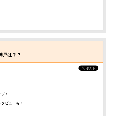
ル神戸は？？
ップ！
ンタビューも！