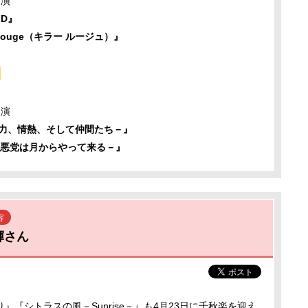
開演
LD』
Rouge（キラー ルージュ）』
内
開演
努力、情熱、そして仲間たち－』
－悪党は月からやって来る－』
容
輝さん
『シトラスの風－Sunrise－』も4月23日に千秋楽を迎え