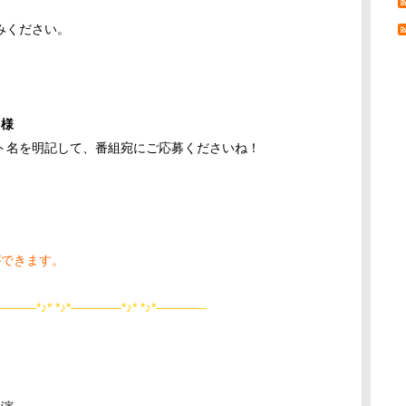
みください。
名様
ト名を明記して、番組宛にご応募くださいね！
ができます。
―――*♪* *♪*――――*♪* *♪*――――