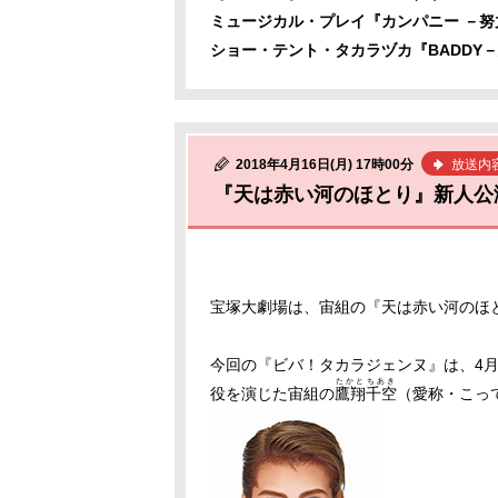
ミュージカル・プレイ『カンパニー －
ショー・テント・タカラヅカ『BADDY
2018年4月16日(月) 17時00分
放送内
『天は赤い河のほとり』新人公
宝塚大劇場は、宙組の『天は赤い河のほとり
今回の『ビバ！タカラジェンヌ』は、4
たかと
ちあき
役を演じた宙組の
鷹翔
千空
（愛称・こっ