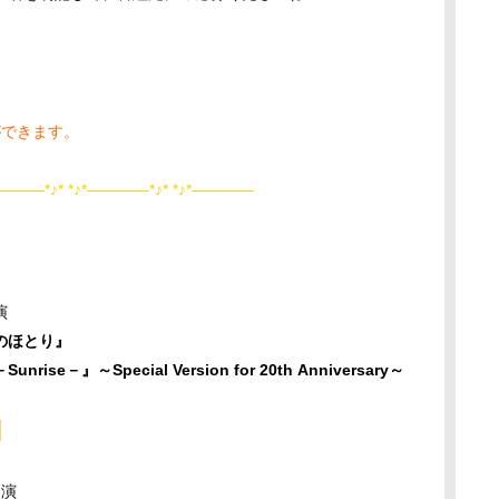
ができます。
―――*♪* *♪*――――*♪* *♪*――――
演
のほとり』
』～Special Version for 20th Anniversary～
内
開演