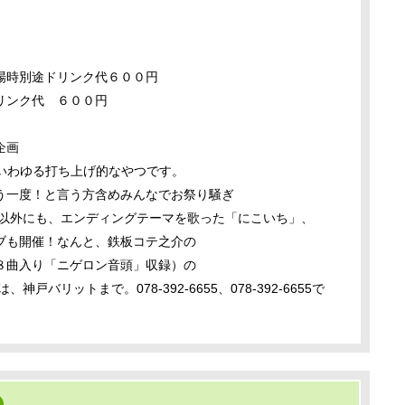
入場時別途ドリンク代６００円
代 ６００円
企画
.」いわゆる打ち上げ的なやつです。
う一度！と言う方含めみんなでお祭り騒ぎ
映以外にも、エンディングテーマを歌った「にこいち」、
ブも開催！なんと、鉄板コテ之介の
円８曲入り「ニゲロン音頭」収録）の
バリットまで。078-392-6655、078-392-6655で