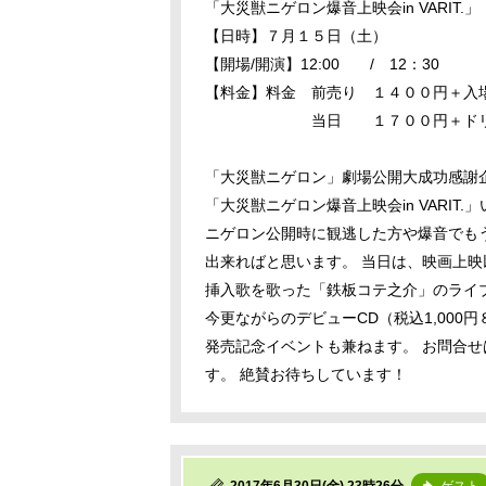
「大災獣ニゲロン爆音上映会in VARIT.」
【日時】７月１５日（土）
【開場/開演】12:00 / 12：30
【料金】料金 前売り １４００円＋
当日 １７００円＋ドリンク
「大災獣ニゲロン」劇場公開大成功感謝
「大災獣ニゲロン爆音上映会in VARIT
ニゲロン公開時に観逃した方や爆音でも
出来ればと思います。 当日は、映画上
挿入歌を歌った「鉄板コテ之介」のライ
今更ながらのデビューCD（税込1,000
発売記念イベントも兼ねます。 お問合せは、神戸
す。 絶賛お待ちしています！