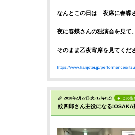
なんとこの日は 夜席に春蝶
夜に春蝶さんの独演会を見て
そのまま乙夜寄席を見てくだ
https://www.hanjotei.jp/performances/its
2018年2月27日(火) 12時45分
この指
紋四郎さん主役になる!OSAKA翔G