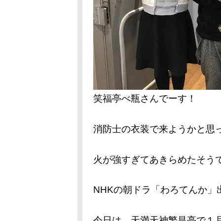
笑福亭べ瓶さんでーす！
消防士の衣装で来ようかと思
火が強すぎてあきらめたそう
NHKの朝ドラ「わろてんか」
今日は、天満天神繁昌亭で１