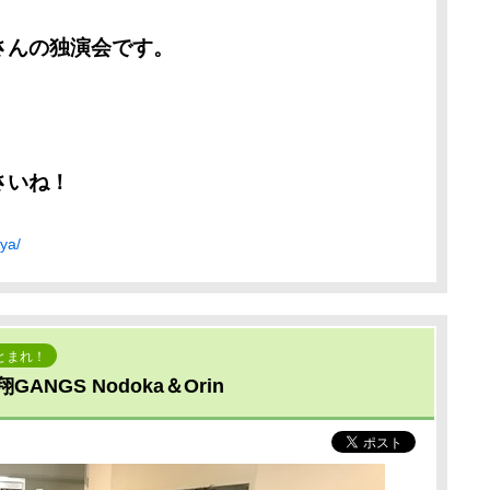
さんの独演会です。
、
さいね！
uya/
とまれ！
ANGS Nodoka＆Orin