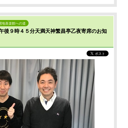
開地喜楽館への道
後９時４５分天満天神繁昌亭乙夜寄席のお知