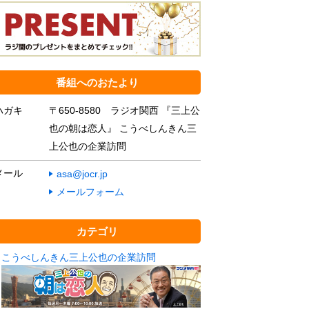
番組へのおたより
ハガキ
〒650-8580 ラジオ関西 『三上公
也の朝は恋人』 こうべしんきん三
上公也の企業訪問
メール
asa@jocr.jp
メールフォーム
カテゴリ
こうべしんきん三上公也の企業訪問