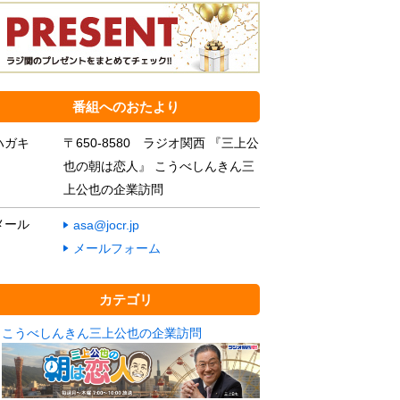
番組へのおたより
ハガキ
〒650-8580 ラジオ関西 『三上公
也の朝は恋人』 こうべしんきん三
上公也の企業訪問
メール
asa@jocr.jp
メールフォーム
カテゴリ
こうべしんきん三上公也の企業訪問