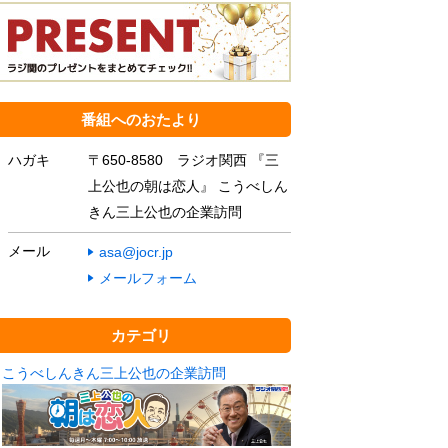
番組へのおたより
ハガキ
〒650-8580 ラジオ関西 『三
上公也の朝は恋人』 こうべしん
きん三上公也の企業訪問
メール
asa@jocr.jp
メールフォーム
カテゴリ
こうべしんきん三上公也の企業訪問