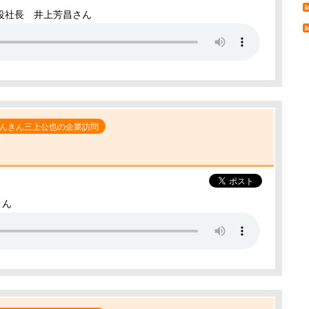
役社長 井上芳昌さん
んきん三上公也の企業訪問
さん