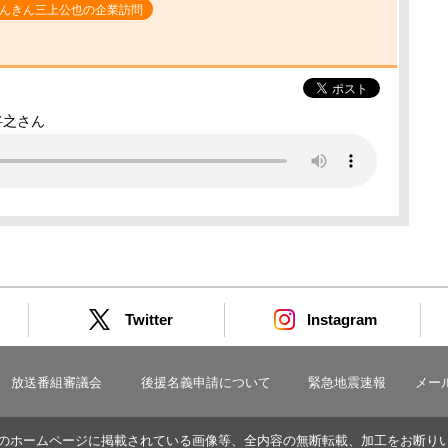
んきん三上公也の企業訪問
将之さん
Twitter
Instagram
放送番組審議会
後援名義申請について
緊急地震速報
メー
のホームページに掲載されている画像等、全内容の無断転載、加工をお断り