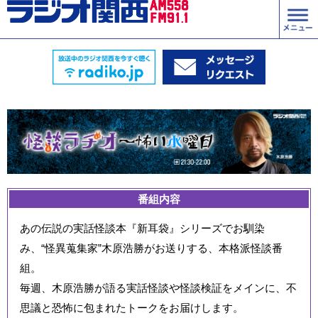
番組内容
あの伝説の実話怪談本『新耳袋』シリーズでお馴染
み、“怪異蒐集家”木原浩勝がお送りする、本格派怪談番
組。
毎週、木原浩勝が語る実話怪談や怪談検証をメインに、不
思議と恐怖に包まれたトークをお届けします。