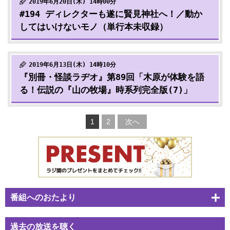
2019年6月20日(木) 14時00分
#194 ディレクターも遂に賢見神社へ！／動か
してはいけないモノ（単行本未収録）
2019年6月13日(木) 14時10分
『別冊・怪談ラヂオ』第89回「木原が体験を語
る！伝説の『山の牧場』時系列完全版(7)」
1
2
次へ
番組へのおたより
過去の放送を聴く