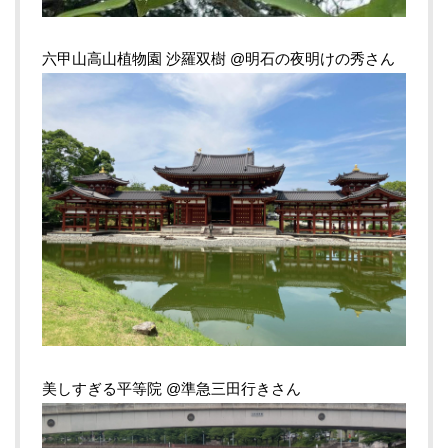
六甲山高山植物園
沙羅双樹 @明石の夜明けの秀さん
美しすぎる平等院 @準急三田行きさん