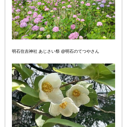
明石住吉神社 あじさい祭 @明石のてつやさん