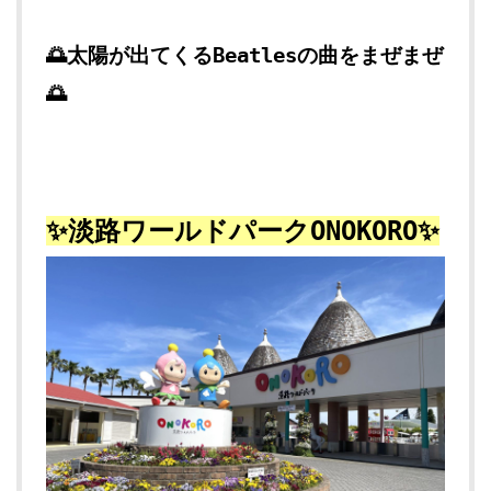
🌅太陽が出てくるBeatlesの曲をまぜまぜ
🌅
✨淡路ワールドパークONOKORO✨