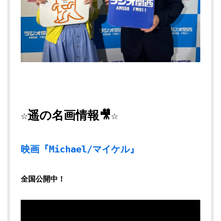
☆遥の名画情報🎥☆
映画『Michael/マイケル』
全国公開中！