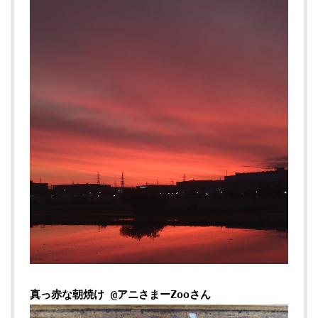
真っ赤な朝焼け @アニさまーZooさん