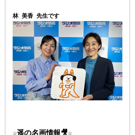
林 美香 先生です
☆遥の名画情報🎥☆