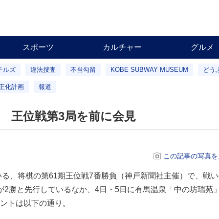
スポーツ
カルチャー
グルメ
テルズ
違法捜査
不当勾留
KOBE SUBWAY MUSEUM
どう
正化計画
報道
 王位戦第3局を前に会見
この記事の写真を
いる、将棋の第61期王位戦7番勝負（神戸新聞社主催）で、戦
が2勝と先行しているなか、4日・5日に有馬温泉「中の坊瑞苑」
ントは以下の通り。