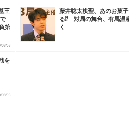
基王
藤井聡太棋聖、あのお菓子
泉で
る⁉ 対局の舞台、有馬温
負第
く
0/08/03
戦を
0/08/03