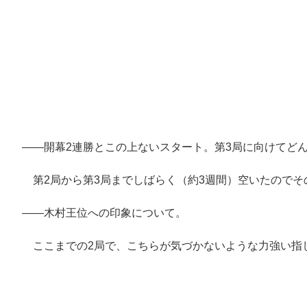
――開幕2連勝とこの上ないスタート。第3局に向けてど
第2局から第3局までしばらく（約3週間）空いたのでそ
――木村王位への印象について。
ここまでの2局で、こちらが気づかないような力強い指