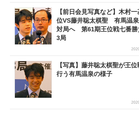
【前日会見写真など】木村一
位VS藤井聡太棋聖 有馬温
対局へ 第61期王位戦七番勝
3局
202
【写真】藤井聡太棋聖が王位
行う有馬温泉の様子
202