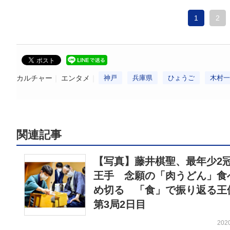
1
2
カルチャー
エンタメ
神戸
兵庫県
ひょうご
木村一
関連記事
【写真】藤井棋聖、最年少2
王手 念願の「肉うどん」食
め切る 「食」で振り返る王
第3局2日目
202