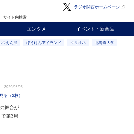
ラジオ関西ホームページ
サイト内検索
エンタメ
イベント・新商品
ぶつえん展
ぼうけんアイランド
クリオネ
北海道大学
2020/08/03
見る（3枚）
いの舞台が
で第3局