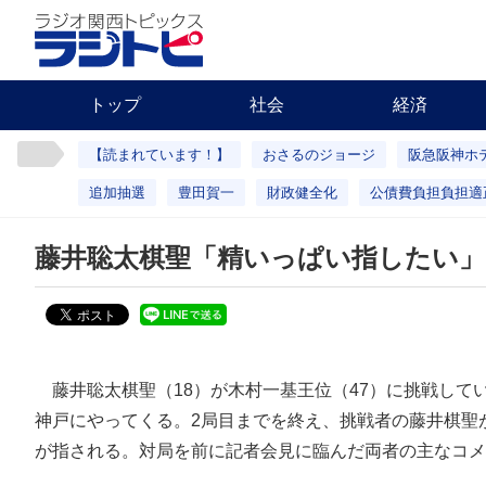
トップ
社会
経済
【読まれています！】
おさるのジョージ
阪急阪神ホ
追加抽選
豊田賀一
財政健全化
公債費負担負担適
藤井聡太棋聖「精いっぱい指したい」
藤井聡太棋聖（18）が木村一基王位（47）に挑戦して
神戸にやってくる。2局目までを終え、挑戦者の藤井棋聖
が指される。対局を前に記者会見に臨んだ両者の主なコメ