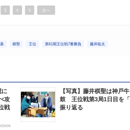
3
4
5
次へ
基
棋聖
王位
第61期王位戦7番勝負
藤井聡太
冠に
【写真】藤井棋聖は神戸牛
べ攻
鼓 王位戦第3局1日目を
位戦
振り返る
0/08/06