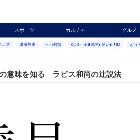
スポーツ
カルチャー
グルメ
テルズ
違法捜査
不当勾留
KOBE SUBWAY MUSEUM
どう
の意味を知る ラピス和尚の辻説法