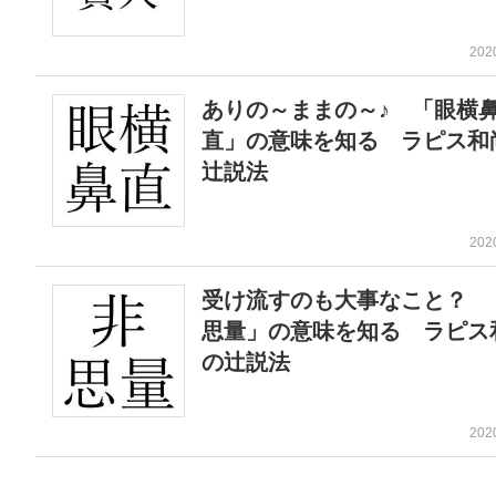
202
ありの～ままの～♪ 「眼横
直」の意味を知る ラピス和
辻説法
202
受け流すのも大事なこと？ 
思量」の意味を知る ラピス
の辻説法
202