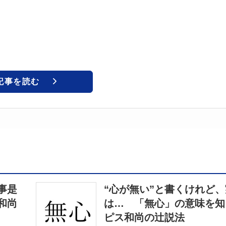
記事を読む
事是
“心が無い”と書くけれど
和尚
は… 「無心」の意味を知
ピス和尚の辻説法