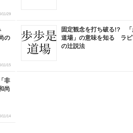
0/11/29
鼻
固定観念を打ち破る!? 
尚の
道場」の意味を知る ラピ
の辻説法
0/11/15
「非
和尚
0/11/14