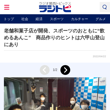
トップ
社会
経済
スポーツ
カルチャー
グルメ
老舗和菓子店が開発、スポーツのおともに“飲
めるあんこ” 商品作りのヒントは六甲山登山
にあり
2022/04/22
Next
1/2
Prev