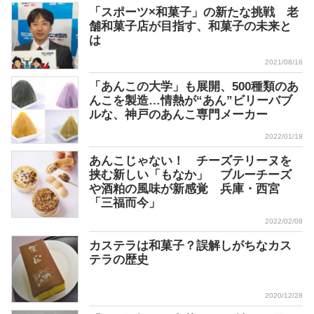
「スポーツ×和菓子」の新たな挑戦 老
舗和菓子店が目指す、和菓子の未来と
は
2021/08/16
「あんこの大学」も展開、500種類のあ
んこを製造…情熱が“あん”ビリーバブ
ルな、神戸のあんこ専門メーカー
2022/01/18
あんこじゃない！ チーズテリーヌを
挟む新しい「もなか」 ブルーチーズ
や酒粕の風味が新感覚 兵庫・西宮
「三福而今」
2022/02/08
カステラは和菓子？誤解しがちなカス
テラの歴史
2020/12/28