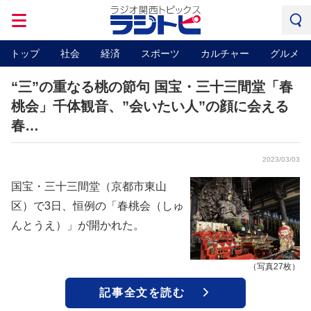
トップ
社会
経済
スポーツ
カルチャー
グルメ
“三”の重なる桃の節句 国宝・三十三間堂「春
桃会」千体観音、”会いたい人”の顔に会える
春…
2023/03/03
国宝・三十三間堂（京都市東山
区）で3日、恒例の「春桃会（しゅ
んとうえ）」が開かれた。
（写真27枚）
記事全文を読む