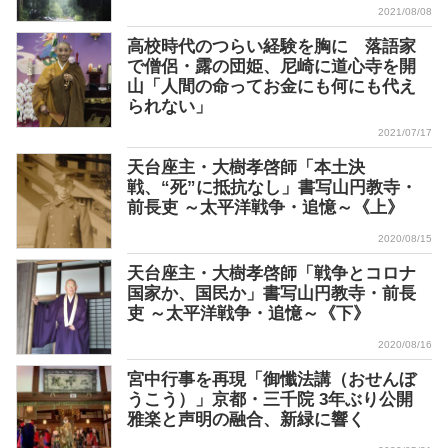
2021/08/08
高校時代のつらい経験を胸に 落語家
で僧侶・露の団姫、尼崎に道心寺を開
山「人間の命ってお金にも何にも代え
られない」
2021/07/17
天台座主・大樹孝啓師「本土決
戦、“死”に抵抗なし」書写山円教寺・
前長吏 ～太平洋戦争・追憶～《上》
2020/08/15
天台座主・大樹孝啓師「戦争とコロナ
国家か、国民か」書写山円教寺・前長
吏 ～太平洋戦争・追憶～《下》
2020/08/16
宮中行事を再現「御懺法講（おせんぼ
うこう）」京都・三千院 3年ぶり公開
雅楽と声明の融合、新緑に響く