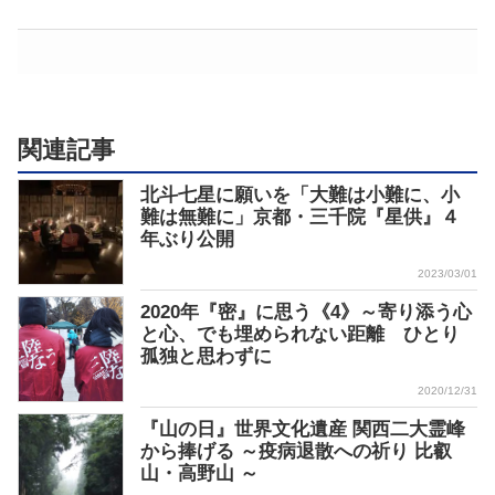
関連記事
北斗七星に願いを「大難は小難に、小
難は無難に」京都・三千院『星供』４
年ぶり公開
2023/03/01
2020年『密』に思う《4》～寄り添う心
と心、でも埋められない距離 ひとり
孤独と思わずに
2020/12/31
『山の日』世界文化遺産 関西二大霊峰
から捧げる ～疫病退散への祈り 比叡
山・高野山 ～