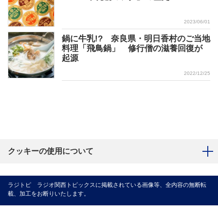
2023/06/01
鍋に牛乳!? 奈良県・明日香村のご当地
料理「飛鳥鍋」 修行僧の滋養回復が
起源
2022/12/25
クッキーの使用について
ラジトピ ラジオ関西トピックスに掲載されている画像等、全内容の無断転
載、加工をお断りいたします。