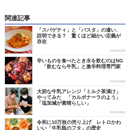
関連記事
「スパゲティ」と「パスタ」の違い、
説明できる？ 驚くほど細かい定義が
存在
2022/05/30
辛いものを食べたとき水を飲むのはNG
「飲むなら牛乳」と激辛料理専門家
2023/03/06
大胆な牛乳アレンジ「ミルク茶漬け」
やってみた 「カルボナーラのよう」
「塩加減が素晴らしい」
2022/06/04
令和に10万枚の売り上げ レトロかわ
いい「牛乳瓶のフタ」の歴史