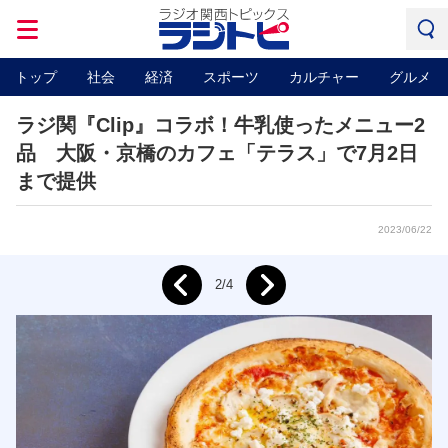
トップ
社会
経済
スポーツ
カルチャー
グルメ
ラジ関『Clip』コラボ！牛乳使ったメニュー2
品 大阪・京橋のカフェ「テラス」で7月2日
まで提供
2023/06/22
Next
2/4
Prev