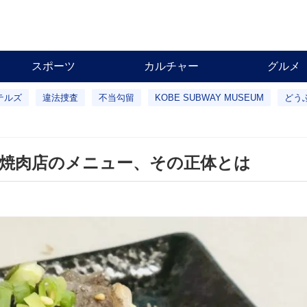
スポーツ
カルチャー
グルメ
テルズ
違法捜査
不当勾留
KOBE SUBWAY MUSEUM
どう
 焼肉店のメニュー、その正体とは