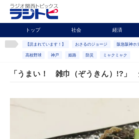
トップ
社会
経済
【読まれています！】
おさるのジョージ
阪急阪神ホ
高校野球
神戸
姫路
防災
ミャクミャク
「うまい！ 雑巾（ぞうきん）!?」