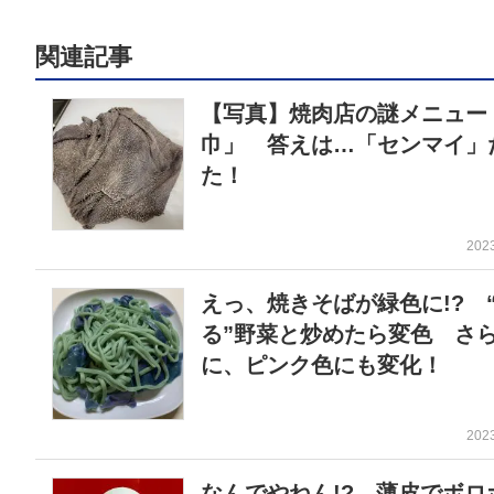
関連記事
【写真】焼肉店の謎メニュー
巾」 答えは…「センマイ」
た！
202
えっ、焼きそばが緑色に!? 
る”野菜と炒めたら変色 さ
に、ピンク色にも変化！
202
なんでやねん!? 薄皮でボロ