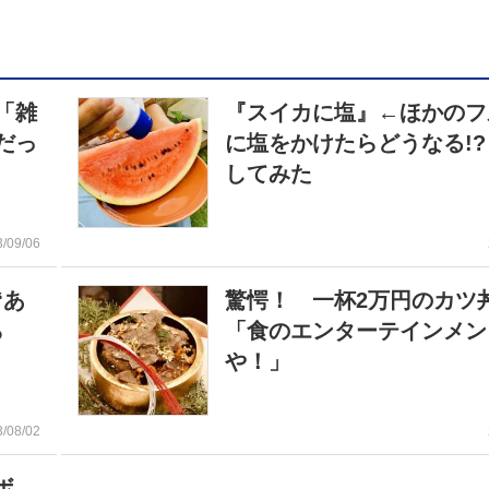
「雑
『スイカに塩』←ほかのフ
だっ
に塩をかけたらどうなる!
してみた
3/09/06
“あ
驚愕！ 一杯2万円のカツ
ら
「食のエンターテインメン
や！」
3/08/02
ボ