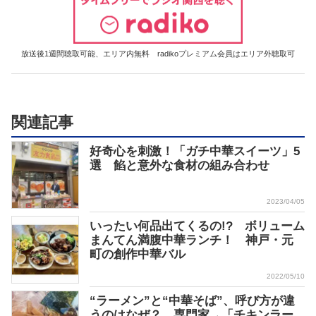
放送後1週間聴取可能、エリア内無料 radikoプレミアム会員はエリア外聴取可
関連記事
好奇心を刺激！「ガチ中華スイーツ」5
選 餡と意外な食材の組み合わせ
2023/04/05
いったい何品出てくるの!? ボリューム
まんてん満腹中華ランチ！ 神戸・元
町の創作中華バル
2022/05/10
“ラーメン”と“中華そば”、呼び方が違
うのはなぜ？ 専門家→「チキンラー