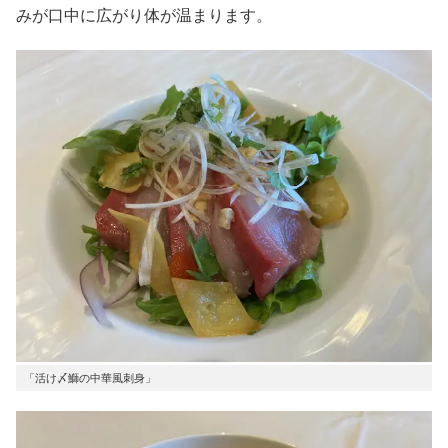
みが口中に広がり体が温まります。
「活け〆鰤の中華風刺身」