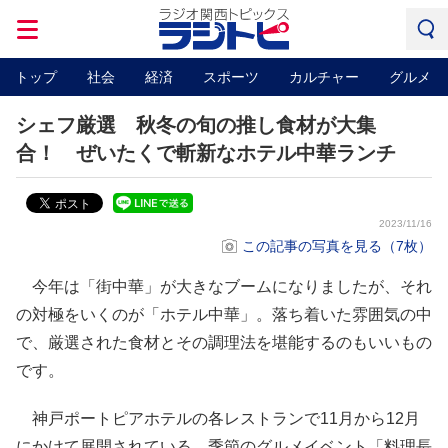
トップ
社会
経済
スポーツ
カルチャー
グルメ
シェフ厳選 秋冬の旬の推し食材が大集
合！ ぜいたくで斬新なホテル中華ランチ
2023/11/16
この記事の写真を見る（7枚）
今年は「街中華」が大きなブームになりましたが、それ
の対極をいくのが「ホテル中華」。落ち着いた雰囲気の中
で、厳選された食材とその調理法を堪能するのもいいもの
です。
神戸ポートピアホテルの各レストランで11月から12月
にかけて展開されている、季節のグルメイベント「料理長