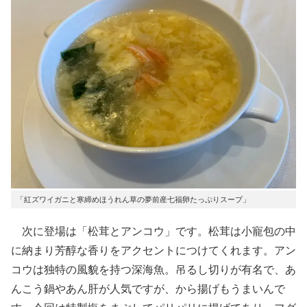
「紅ズワイガニと寒締めほうれん草の夢前産七福卵たっぷりスープ」
次に登場は「松茸とアンコウ」です。松茸は小寵包の中
に納まり芳醇な香りをアクセントにつけてくれます。アン
コウは独特の風貌を持つ深海魚。吊るし切りが有名で、あ
んこう鍋やあん肝が人気ですが、から揚げもうまいんで