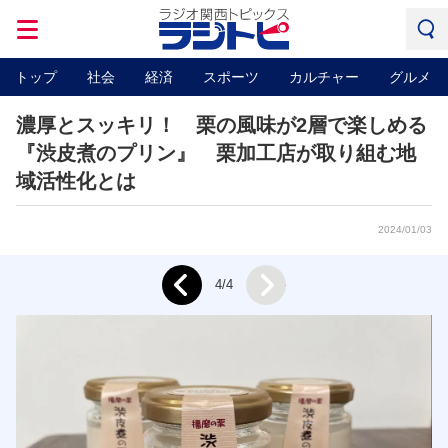
トップ
社会
経済
スポーツ
カルチャー
グルメ
濃厚とスッキリ！ 栗の風味が2層で楽しめる
『渋皮煮のプリン』 栗加工店が取り組む地
域活性化とは
2024/01/03
Next
4/4
Prev