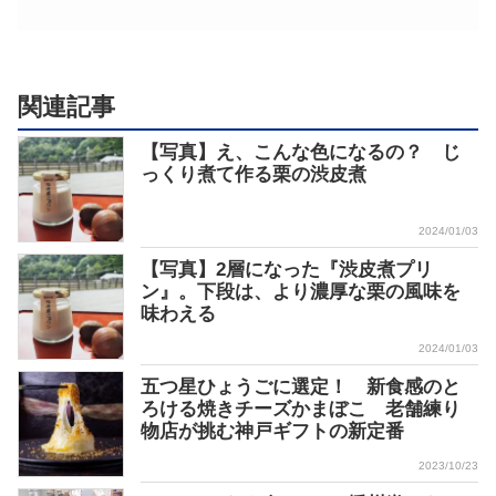
関連記事
【写真】え、こんな色になるの？ じ
っくり煮て作る栗の渋皮煮
2024/01/03
【写真】2層になった『渋皮煮プリ
ン』。下段は、より濃厚な栗の風味を
味わえる
2024/01/03
五つ星ひょうごに選定！ 新食感のと
ろける焼きチーズかまぼこ 老舗練り
物店が挑む神戸ギフトの新定番
2023/10/23