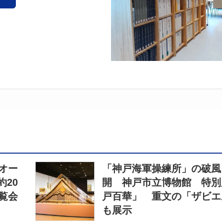
オー
「神戸海軍操練所」の破風
20
開 神戸市立博物館 特別
覧会
戸百華」 重文の「ザビエ
も展示