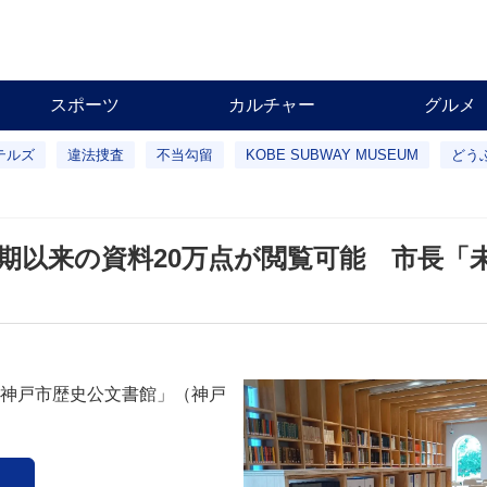
スポーツ
カルチャー
グルメ
テルズ
違法捜査
不当勾留
KOBE SUBWAY MUSEUM
どう
期以来の資料20万点が閲覧可能 市長「
神戸市歴史公文書館」（神戸