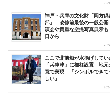
202
神戸・兵庫の文化財「岡方倶
部」 改修前最後の一般公開
演会や貴重な空撮写真展示も 
日から
202
ここで北前船が水揚げしてい
「兵庫津」に標柱設置 地元
意で実現 「シンボルできて
しい」
202