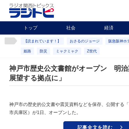
トップ
社会
経済
【読まれています！】
おさるのジョージ
阪急阪神ホ
姫路
防災
ミャクミャク
Z世代
神戸市歴史公文書館がオープン 明治
展望する拠点に」
神戸市の歴史的公文書や震災資料などを保存、公開する「
市兵庫区）が1日、オープンした。
記事全文を読む