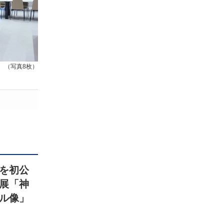
（写真8枚）
を初公
展「神
ル像」