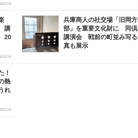
6/05/15
楽
兵庫商人の社交場「旧岡方
 講
部」を重要文化財に 同倶
20
講演会 戦前の町並み写る
真も展示
4/03/16
た！
の熱
うれ
4/01/29