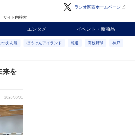
ラジオ関西ホームページ
サイト内検索
エンタメ
イベント・新商品
ぶつえん展
ぼうけんアイランド
報道
高校野球
神戸
未来を
2026/06/01