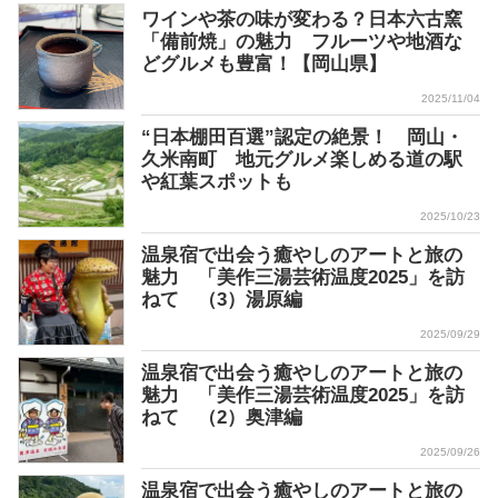
ワインや茶の味が変わる？日本六古窯
「備前焼」の魅力 フルーツや地酒な
どグルメも豊富！【岡山県】
2025/11/04
“日本棚田百選”認定の絶景！ 岡山・
久米南町 地元グルメ楽しめる道の駅
や紅葉スポットも
2025/10/23
温泉宿で出会う癒やしのアートと旅の
魅力 「美作三湯芸術温度2025」を訪
ねて （3）湯原編
2025/09/29
温泉宿で出会う癒やしのアートと旅の
魅力 「美作三湯芸術温度2025」を訪
ねて （2）奥津編
2025/09/26
温泉宿で出会う癒やしのアートと旅の