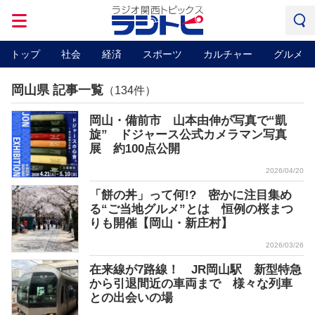
トップ
社会
経済
スポーツ
カルチャー
グルメ
岡山県 記事一覧
（134件）
岡山・備前市 山本由伸が写真で“凱
旋” ドジャース公式カメラマン写真
展 約100点公開
2026/04/20
「餅の丼」って何!? 密かに注目集め
る“ご当地グルメ”とは 恒例の桜まつ
りも開催【岡山・新庄村】
2026/03/26
在来線が7路線！ JR岡山駅 新型特急
から引退間近の車両まで 様々な列車
との出会いの場