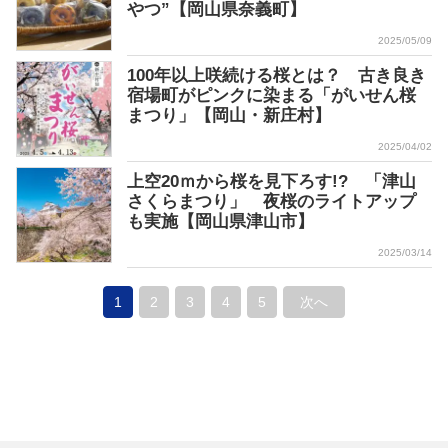
やつ”【岡山県奈義町】
2025/05/09
100年以上咲続ける桜とは？ 古き良き
宿場町がピンクに染まる「がいせん桜
まつり」【岡山・新庄村】
2025/04/02
上空20ｍから桜を見下ろす!? 「津山
さくらまつり」 夜桜のライトアップ
も実施【岡山県津山市】
2025/03/14
1
2
3
4
5
次へ