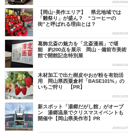
2026/03/04
【岡山･美作エリア】 県北地域では
「雛祭り」が盛ん？ “コーヒーの
街”と呼ばれる理由とは？
2026/02/26
葛飾北斎の魅力を「北斎漫画」で堪
能 約200点を展示 岡山・備前市美術
館で開館記念特別展
2026/01/22
木材加工で出た樹皮やおが粉を有効活
用 岡山県西粟倉村「BASE101%」の
いちご狩り 【PR】
2025/12/25
新スポット「湯郷だがし館」がオープ
ン 湯郷温泉でクリスマスイベントも
開催中【岡山県美作市】PR
2025/11/27