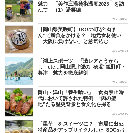
魅力 「美作三湯芸術温度2025」を訪
ねて （1）湯郷編
2025/09/26
【岡山県美咲町】TKGの町が“肉ま
ん”で勝負をかける？ 地元食材使い
「大阪に負けない」と意気込む
2025/08/28
「湖上スポーツ」「激レアとうがら
し」etc…岡山県北部の“秘境”鏡野町・
奥津 魅力を徹底解剖
2025/06/26
岡山・津山「養生喰い」 食肉禁止時
代において許された特例 “肉の聖
地”たる歴史背景と食文化を探る
2025/05/30
「里芋」をスイーツに？ 市場に出ぬ
特産品をアップサイクルした“SDGsお