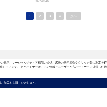
2025/04/07
1
2
3
4
次へ
広告の表示、ソーシャルメディア機能の提供、広告の表示回数やクリック数の測定を
供しています。 各パートナーは、この情報とユーザーが各パートナーに提供した
載、加工をお断りいたします。