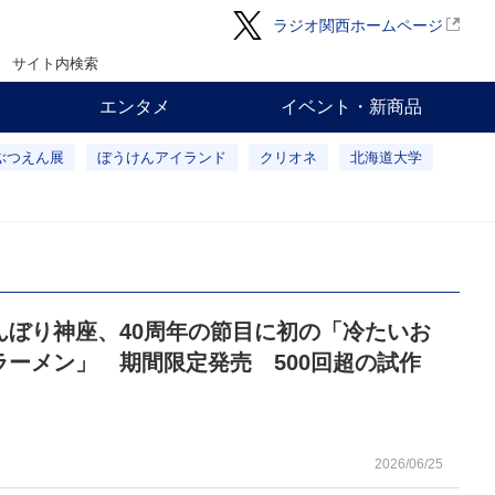
ラジオ関西ホームページ
サイト内検索
エンタメ
イベント・新商品
ぶつえん展
ぼうけんアイランド
クリオネ
北海道大学
んぼり神座、40周年の節目に初の「冷たいお
ラーメン」 期間限定発売 500回超の試作
2026/06/25