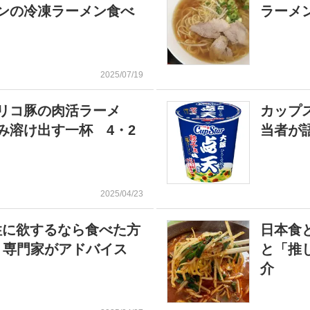
ンの冷凍ラーメン食べ
ラーメ
2025/07/19
リコ豚の肉活ラーメ
カップ
み溶け出す一杯 4・2
当者が
2025/04/23
性に欲するなら食べた方
日本食
 専門家がアドバイス
と「推
介