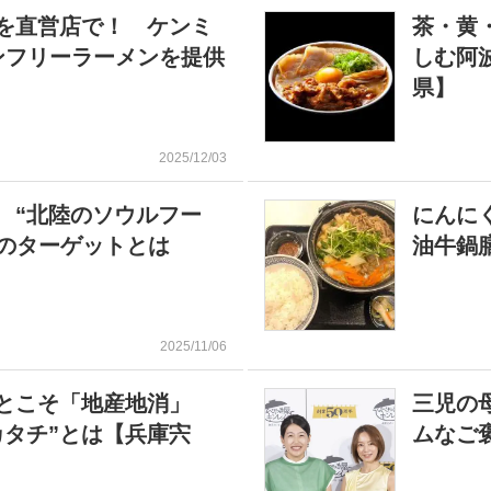
を直営店で！ ケンミ
茶・黄
ンフリーラーメンを提供
しむ阿
県】
2025/12/03
 “北陸のソウルフー
にんに
ドのターゲットとは
油牛鍋
2025/11/06
ことこそ「地産地消」
三児の
カタチ”とは【兵庫宍
ムなご