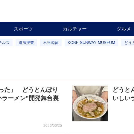
スポーツ
カルチャー
グルメ
テルズ
違法捜査
不当勾留
KOBE SUBWAY MUSEUM
どう
った」 どうとんぼり
どうと
いラーメン”開発舞台裏
いしい
2026/06/25