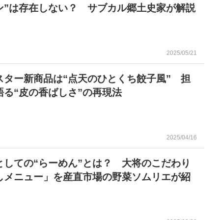
ン”は存在しない？ サブカル郷土史家が解説
2025/05/21
スター新商品は“点天のひとくち餃子風” 担
語る“皮の香ばしさ”の再現法
2025/04/16
としての“らーめん”とは？ 大将のこだわり
しメニュー」を産直市場の野菜ソムリエが紹