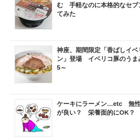
む 手軽なのに本格的なセブ
てみた
神座、期間限定「香ばしイベ
ン」登場 イベリコ豚のうま
5～
ケーキにラーメン…etc 無
が良い？ 栄養面的にOK？