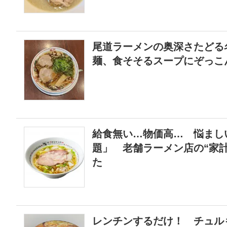
尾道ラーメンの奥深さたどる
麺、食そそるスープにぞっこ
給食無い…物価高… 悩まし
題」 老舗ラーメン店の“家
た
レンチンするだけ！ チュル