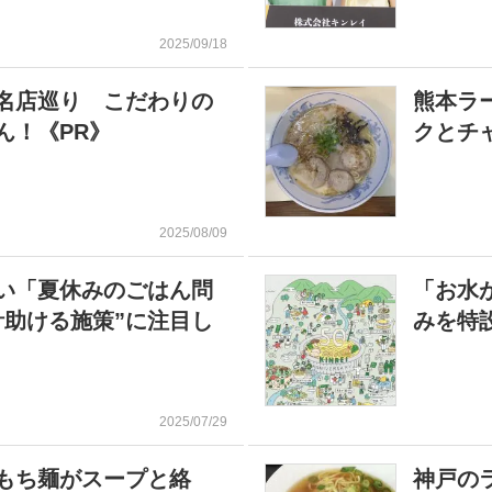
2025/09/18
名店巡り こだわりの
熊本ラ
ん！《PR》
クとチ
2025/08/09
い「夏休みのごはん問
「お水
計助ける施策”に注目し
みを特
2025/07/29
もち麺がスープと絡
神戸の