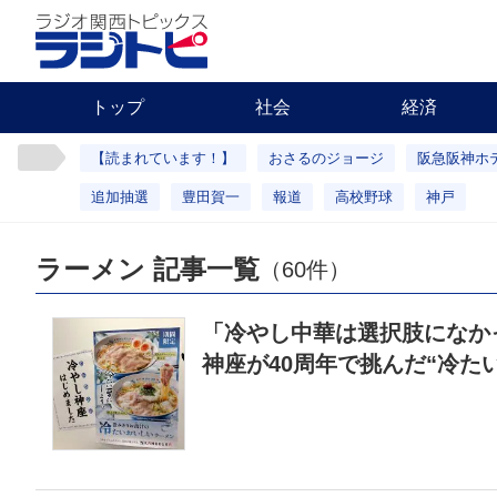
トップ
社会
経済
【読まれています！】
おさるのジョージ
阪急阪神ホ
追加抽選
豊田賀一
報道
高校野球
神戸
ラーメン 記事一覧
（60件）
「冷やし中華は選択肢になか
神座が40周年で挑んだ“冷た