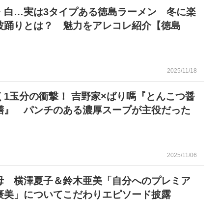
・白…実は3タイプある徳島ラーメン 冬に楽
波踊りとは？ 魅力をアレコレ紹介【徳島
2025/11/18
く1玉分の衝撃！ 吉野家×ばり嗎『とんこつ醤
膳』 パンチのある濃厚スープが主役だった
2025/11/06
母 横澤夏子＆鈴木亜美「自分へのプレミア
褒美」についてこだわりエピソード披露