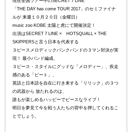
現在全国ツアー中のSECRET 7 LINE
「THE DAY has come TOUR 2017」のセミファイナ
ルが 来週１０月２０日（金曜日）
music zoo KOBE 太陽と虎にて開催決定！
出演はSECRET 7 LINE × HOTSQUALL × THE
SKIPPERSと言う日本を代表する
３ピースメロディックパンクバンドの３マン対決が実
現！ 最小バンド編成、
３ピース・スタイルにグッドな「メロディー」、疾走
感のある「ビート」、
英語と日本語を自在に行き来する「リリック」の３つ
の武器から 放たれるのは、
誰もが楽しめるハッピーでピースなライブ！
明日を夢見て今を戦う人たちの背中を押してくれるこ
とでしょう。