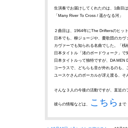
生演奏でお届けしてくれたのは、1曲目は、19
「Many River To Cross / 遥かなる河」
２曲目は、1964年にThe Driftersのヒ
日本でも、柳ジョージや、憂歌団のカヴ
カヴァーでも知られる名曲でした。「桟
日本タイトル「渚のボードウォーク」で
日本タイトルって独特ですが、DA MEN 
コーラスで、どちらも音が外れるのも、
ユースケさんのボーカルが冴え渡る、そ
そんな３人の今後の活動ですが、直近の
こちら
彼らの情報などは、
まで