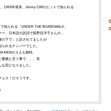
69年発表、Jimmy Cliffのヒットで知られる
ットで知られる「UNDER THE BOARDWALK」
ァー、日本語の訳詞で荻野目洋子さんの
橋の下で」と訳されてましたが
知られるナンバーでした。
DA MENの３人も独特。
ご愛嬌と言う事で。。。笑
んな回となりました。
フェス！だそうです。
！