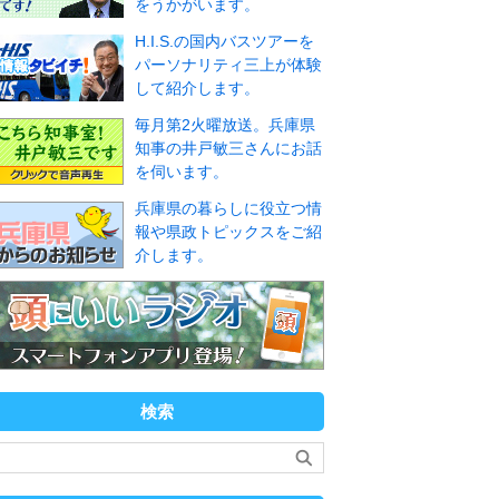
をうかがいます。
H.I.S.の国内バスツアーを
パーソナリティ三上が体験
して紹介します。
毎月第2火曜放送。兵庫県
知事の井戸敏三さんにお話
を伺います。
兵庫県の暮らしに役立つ情
報や県政トピックスをご紹
介します。
検索