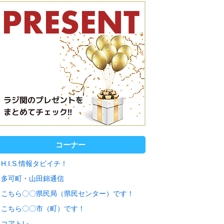
コーナー
H.I.S.情報タビイチ！
多可町・山田錦通信
こちら〇〇県民局（県民センター）です！
こちら〇〇市（町）です！
コアトレ