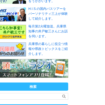
をうかがいます。
H.I.S.の国内バスツアーを
パーソナリティ三上が体験
して紹介します。
毎月第2火曜放送。兵庫県
知事の井戸敏三さんにお話
を伺います。
兵庫県の暮らしに役立つ情
報や県政トピックスをご紹
介します。
検索