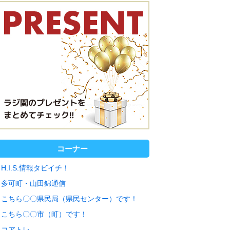
コーナー
H.I.S.情報タビイチ！
多可町・山田錦通信
こちら〇〇県民局（県民センター）です！
こちら〇〇市（町）です！
コアトレ