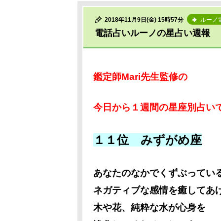
2018年11月9日(金) 15時57分
ルーノ
電話占いルーノの星占い週報
鑑定師Mari先生監修の
今日から１週間の星座別占い
１１位 みずがめ座
あなたのなかでくずぶってい
ネガティブな感情を癒してあ
木や花、純粋な水が心身を