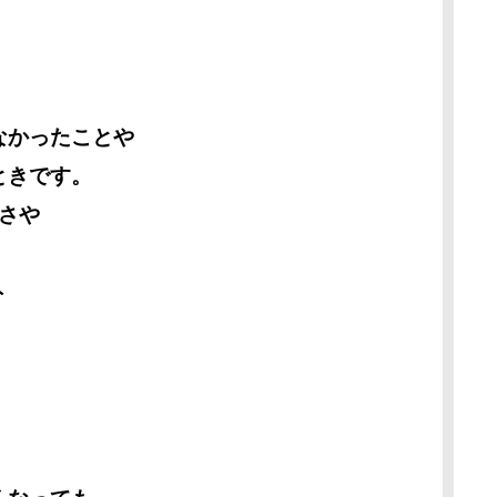
なかったことや
ときです。
さや
ト