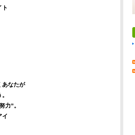
イト
くあなたが
う。
努力”。
アイ