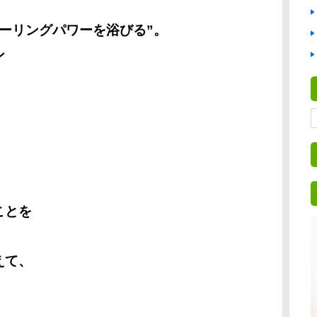
ーリングパワーを浴びる”。
ン
ことを
えて、
！