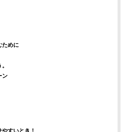
！
むために
う。
トーン
せやすいとき！