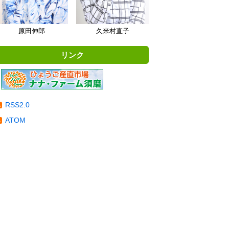
原田伸郎
久米村直子
リンク
RSS2.0
ATOM