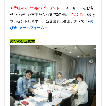
★番組からいつものプレゼント‼︎
…メッセージをお寄
せいただいた方中から抽選で3名様に「
宝くじ
」3枚を
プレゼントします！♬当選発表は番組ラストで！⇨
の
び金 メールフォーム
✉️
のびのび広報室