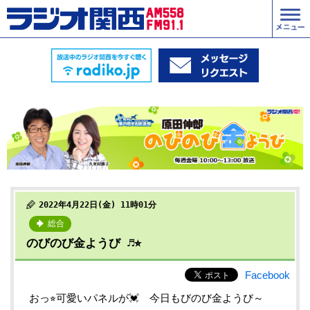
2022年4月22日(金) 11時01分
総合
のびのび金ようび ♬⭐︎
Facebook
おっ⭐︎可愛いパネルが💓 今日もびのび金ようび～