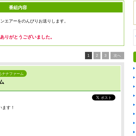
番組内容
オンエアーをのんびりお送りします。
ありがとうございました。
1
2
3
次へ
ろナナファーム
ム
います！