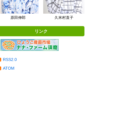
原田伸郎
久米村直子
リンク
RSS2.0
ATOM