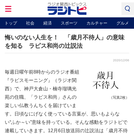
トップ
社会
経済
スポーツ
カルチャー
グルメ
悔いのない人生を！ 「歳月不待人」の意味
を知る ラピス和尚の辻説法
2020/12/06
毎週日曜午前8時からのラジオ番組
『ラピスモーニング』（ラジオ関
西）で、神戸大倉山・楠寺瑠璃光
苑の住職、「ラピス和尚」さんの
（写真2枚）
楽しい仏教うんちくを届けていま
す。日頃なにげなく使っている言葉が、思いもよらな
い“ふか～い”意味を持っている。そんな感動をラジトピで
連載していきます。12月6日放送回の辻説法は「歳月不待