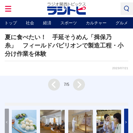
トップ
社会
経済
スポーツ
カルチャー
グルメ
夏に食べたい！ 手延そうめん「揖保乃
糸」 フィールドパビリオンで製造工程・小
分け作業を体験
2023/07/21
Next
7/5
Prev