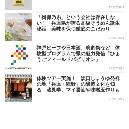
2022/09/12
「揖保乃糸」という会社は存在しな
い！ 兵庫県が誇る高級そうめん誕生
秘話 美味を保つ徹底のこだわり
2023/06/24
神戸ビーフや日本酒、演劇祭など 体
験型プログラムで県の魅力発信「ひょ
うごフィールドパビリオン」
2023/03/24
体験ツアー実施！ 淡口しょうゆ発祥
の地「兵庫・龍野」の醸造文化を知
る 蔵見学、マイ醤油や味噌玉作りも
2023/05/17