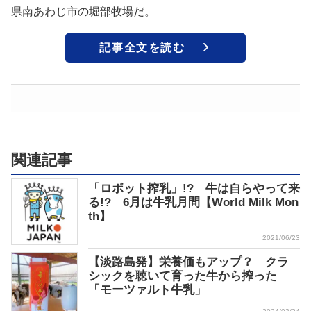
県南あわじ市の堀部牧場だ。
記事全文を読む
関連記事
「ロボット搾乳」!? 牛は自らやって来
る!? 6月は牛乳月間【World Milk Mon
th】
2021/06/23
【淡路島発】栄養価もアップ？ クラ
シックを聴いて育った牛から搾った
「モーツァルト牛乳」