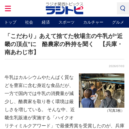
トップ
社会
経済
スポーツ
カルチャー
グルメ
「こだわり」あえて捨てた牧場主の牛乳が“近
畿の頂点”に 酪農家の矜持を聞く 【兵庫・
南あわじ市】
2026/07/03
牛乳はカルシウムやたんぱく質な
どを豊富に含む身近な食品だが、
一方で国内では牛乳の消費量が減
少し、酪農家を取り巻く環境は厳
しさを増している。 そんな中、近
（写真3枚）
畿生乳販連が実施する「ハイクオ
リティミルクアワード」で最優秀賞を受賞したのが、兵庫