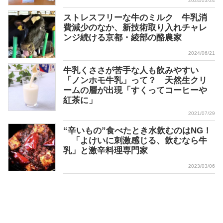
2024/03/24
ストレスフリーな牛のミルク 牛乳消
費減少のなか、新技術取り入れチャレ
ンジ続ける京都・綾部の酪農家
2024/06/21
牛乳くささが苦手な人も飲みやすい
「ノンホモ牛乳」って？ 天然生クリ
ームの層が出現「すくってコーヒーや
紅茶に」
2021/07/29
“辛いもの”食べたとき水飲むのはNG！
「よけいに刺激感じる、飲むなら牛
乳」と激辛料理専門家
2023/03/06