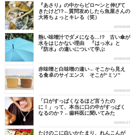
『あさり』の中からビロ〜ンと伸びて
きたけど!?←質問攻めしたら魚屋さんの
大将ちょっとキレる（笑）
2026/03/28
熱い味噌汁でダメになる…!? 古い傘が
水をはじかない理由 『はっ水』と
『防水』の違いについて学ぶ
2026/02/28
赤味噌と白味噌の違い←そこから見え
る食卓のサイエンス そこが“ミソ”
2026/02/20
「口がすっぱくなるほど言うたの
に！」って、本当に口の中がすっぱく
なるのか？←歯科医に聞いてみた
2026/01/17
たけのこに白いかたまり、れんこんが