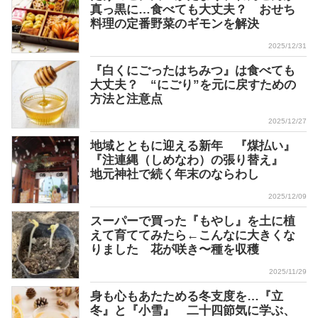
真っ黒に…食べても大丈夫？ おせち
料理の定番野菜のギモンを解決
2025/12/31
『白くにごったはちみつ』は食べても
大丈夫？ “にごり”を元に戻すための
方法と注意点
2025/12/27
地域とともに迎える新年 『煤払い』
『注連縄（しめなわ）の張り替え』
地元神社で続く年末のならわし
2025/12/09
スーパーで買った『もやし』を土に植
えて育ててみたら←こんなに大きくな
りました 花が咲き〜種を収穫
2025/11/29
身も心もあたためる冬支度を…『立
冬』と『小雪』 二十四節気に学ぶ、