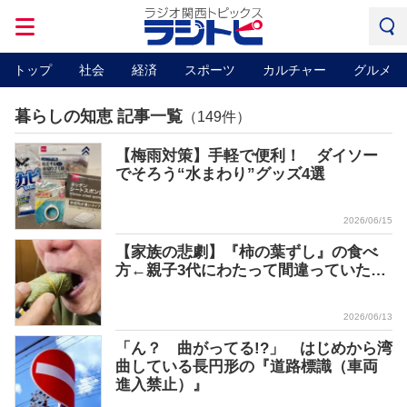
トップ
社会
経済
スポーツ
カルチャー
グルメ
暮らしの知恵 記事一覧
（149件）
【梅雨対策】手軽で便利！ ダイソー
でそろう“水まわり”グッズ4選
2026/06/15
【家族の悲劇】『柿の葉ずし』の食べ
方←親子3代にわたって間違っていた…
2026/06/13
「ん？ 曲がってる!?」 はじめから湾
曲している長円形の『道路標識（車両
進入禁止）』