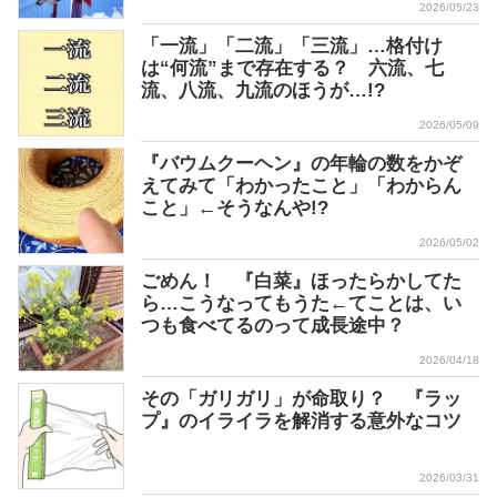
2026/05/23
「一流」「二流」「三流」…格付け
は“何流”まで存在する？ 六流、七
流、八流、九流のほうが…!?
2026/05/09
『バウムクーヘン』の年輪の数をかぞ
えてみて「わかったこと」「わからん
こと」←そうなんや!?
2026/05/02
ごめん！ 『白菜』ほったらかしてた
ら…こうなってもうた←てことは、い
つも食べてるのって成長途中？
2026/04/18
その「ガリガリ」が命取り？ 『ラッ
プ』のイライラを解消する意外なコツ
2026/03/31