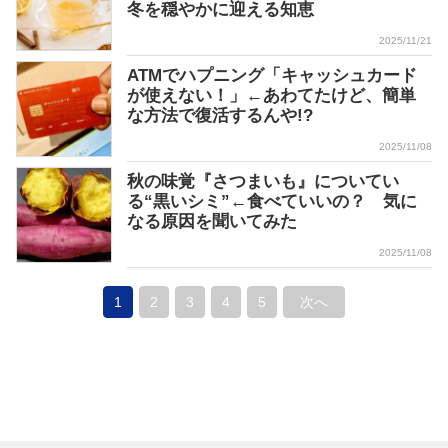
冬を穏やかに迎える知恵
2025/11/21
ATMでハプニング「キャッシュカード
が使えない！」←あわてたけど、簡単
な方法で復活するんや!?
2025/11/08
秋の味覚『さつまいも』についてい
る“黒いシミ”←食べていいの？ 気に
なる原因を聞いてみた
2025/11/08
1
2
3
4
5
次へ