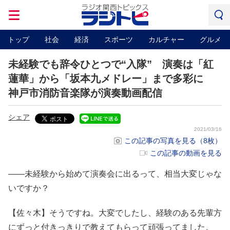
トップ
社会
経済
スポーツ
カルチャー
グルメ
未経験でも辞令ひとつで“入隊” 演奏は「紅
蓮華」から「坂本九メドレー」まで多彩に
神戸市消防音楽隊が演奏動画配信
シェア
2021/03/16
この記事の写真を見る（8枚）
この記事の動画を見る
――未経験から始めて演奏会に出るって、相当大変じゃな
いですか？
【佐々木】そうですね。大変でしたし、経験のある先輩方
にずっと付きっきりで教えてもらって頑張ってました。