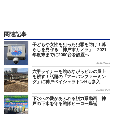
関連記事
子どもや女性を狙った犯罪を防げ！暮
らしを見守る「神戸市カメラ」 2021
年度末までに2000台を設置へ
2021/03/11
六甲ライナーを眺めながらビルの屋上
を耕す！話題の「アーバンファーミン
グ」に神戸ベイシェラトンHも参入
2021/03/05
下水への愛があふれる脱力系動画 神
戸の下水を守る戦隊ヒーロー爆誕