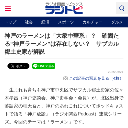
トップ
社会
経済
スポーツ
カルチャー
グルメ
神戸のラーメンは「大衆中華系」？ 確固た
る“神戸ラーメン”は存在しない？ サブカル
郷土史家が解説
2025/05/21
この記事の写真を見る（4枚）
生まれも育ちも神戸市中央区でサブカル郷土史家の佐々
木孝昌（神戸史談会、神戸史学会・会員）が、北区出身で
落語家の桂天吾と、神戸のあれこれについてポッドキャス
トで語る『神戸放談』（ラジオ関西Podcast）連載シリー
ズ。今回のテーマは「ラーメン」です。