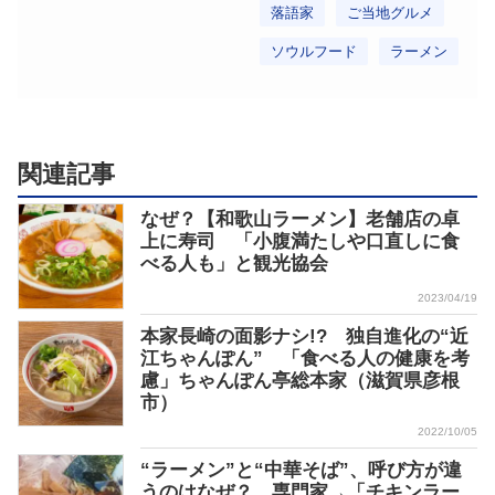
落語家
ご当地グルメ
ソウルフード
ラーメン
関連記事
なぜ？【和歌山ラーメン】老舗店の卓
上に寿司 「小腹満たしや口直しに食
べる人も」と観光協会
2023/04/19
本家長崎の面影ナシ!? 独自進化の“近
江ちゃんぽん” 「食べる人の健康を考
慮」ちゃんぽん亭総本家（滋賀県彦根
市）
2022/10/05
“ラーメン”と“中華そば”、呼び方が違
うのはなぜ？ 専門家→「チキンラー