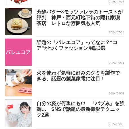
2025/02/06
芳醇バター×モッツァレラのトーストが
評判 神戸・西元町地下街の隠れ家喫
茶店 レトロな雰囲気も人気
2024/07/04
話題の「バレエコア」ってなに？“コ
ア”がつくファッション用語3選
2024/05/24
火を使わず気軽に好みのグミを製作で
きる、話題の製菓家電に注目！
2024/05/08
自分の姿が何重にも!? 「バブみ」を強
調… SNSで話題の最新撮影テクニッ
ク2選
2024/05/08