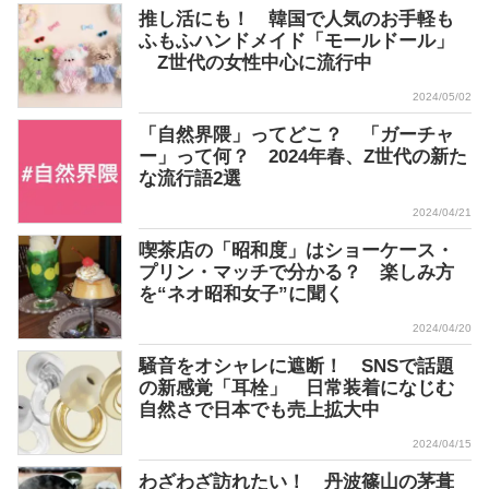
推し活にも！ 韓国で人気のお手軽も
ふもふハンドメイド「モールドール」
Z世代の女性中心に流行中
2024/05/02
「自然界隈」ってどこ？ 「ガーチャ
ー」って何？ 2024年春、Z世代の新た
な流行語2選
2024/04/21
喫茶店の「昭和度」はショーケース・
プリン・マッチで分かる？ 楽しみ方
を“ネオ昭和女子”に聞く
2024/04/20
騒音をオシャレに遮断！ SNSで話題
の新感覚「耳栓」 日常装着になじむ
自然さで日本でも売上拡大中
2024/04/15
わざわざ訪れたい！ 丹波篠山の茅葺