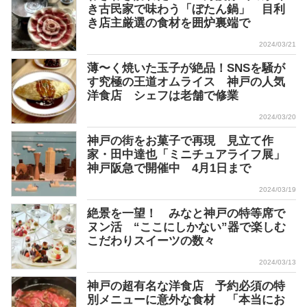
き古民家で味わう「ぼたん鍋」 目利
き店主厳選の食材を囲炉裏端で
2024/03/21
薄〜く焼いた玉子が絶品！SNSを騒が
す究極の王道オムライス 神戸の人気
洋食店 シェフは老舗で修業
2024/03/20
神戸の街をお菓子で再現 見立て作
家・田中達也「ミニチュアライフ展」
神戸阪急で開催中 4月1日まで
2024/03/19
絶景を一望！ みなと神戸の特等席で
ヌン活 “ここにしかない”器で楽しむ
こだわりスイーツの数々
2024/03/13
神戸の超有名な洋食店 予約必須の特
別メニューに意外な食材 「本当にお