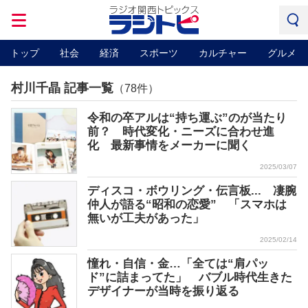
トップ
社会
経済
スポーツ
カルチャー
グルメ
村川千晶 記事一覧
（78件）
令和の卒アルは“持ち運ぶ”のが当たり
前？ 時代変化・ニーズに合わせ進
化 最新事情をメーカーに聞く
2025/03/07
ディスコ・ボウリング・伝言板... 凄腕
仲人が語る“昭和の恋愛” 「スマホは
無いが工夫があった」
2025/02/14
憧れ・自信・金…「全ては“肩パッ
ド”に詰まってた」 バブル時代生きた
デザイナーが当時を振り返る