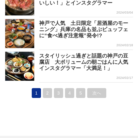
いしい！」とインスタグラマー
2024/03/04
神戸で人気 土日限定「居酒屋のモー
ニング」兵庫の名品も並ぶビュッフェ
に“食べ過ぎ注意報”発令!?
2024/02/18
スタイリッシュ過ぎと話題の神戸の豆
腐店 大ボリュームの朝ごはんに人気
インスタグラマー「大満足！」
2024/02/17
1
2
3
4
5
次へ