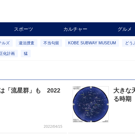
スポーツ
カルチャー
グルメ
テルズ
違法捜査
不当勾留
KOBE SUBWAY MUSEUM
どう
正化計画
猛
は「流星群」も 2022
大きな
る時期 
2022/04/15