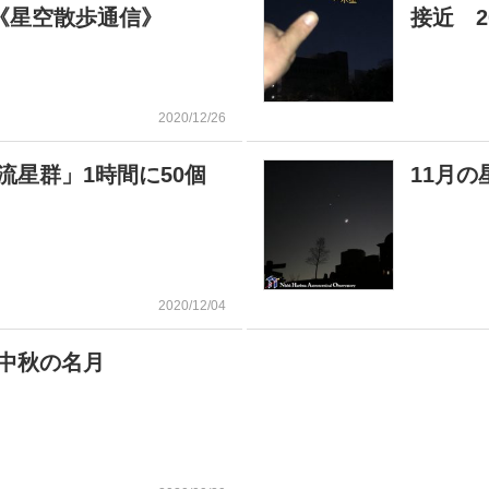
月《星空散歩通信》
接近 2
2020/12/26
流星群」1時間に50個
11月
2020/12/04
と中秋の名月