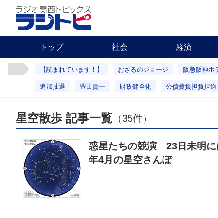
トップ
社会
経済
【読まれています！】
おさるのジョージ
阪急阪神ホ
追加抽選
豊田賀一
財政健全化
公債費負担負担適
星空散歩 記事一覧
（35件）
惑星たちの競演 23日未明に
年4月の星空さんぽ