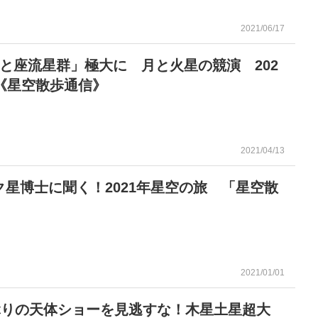
2021/06/17
こと座流星群」極大に 月と火星の競演 202
月《星空散歩通信》
2021/04/13
ク星博士に聞く！2021年星空の旅 「星空散
」
2021/01/01
年ぶりの天体ショーを見逃すな！木星土星超大