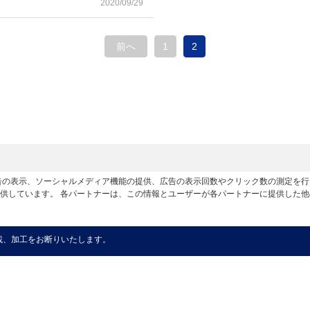
2020/09/29
前へ
1
2
広告の表示、ソーシャルメディア機能の提供、広告の表示回数やクリック数の測定を
供しています。 各パートナーは、この情報とユーザーが各パートナーに提供した
載、加工をお断りいたします。