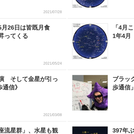
2021/07/28
5月26日は皆既月食
「4月
昇ってくる
1年4
2021/05/24
演 そして金星が引っ
ブラッ
歩通信》
歩通信
2021/03/08
座流星群」、水星も観
397