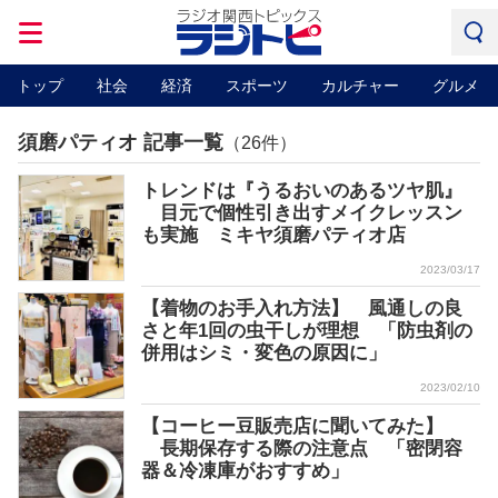
トップ
社会
経済
スポーツ
カルチャー
グルメ
須磨パティオ 記事一覧
（26件）
トレンドは『うるおいのあるツヤ肌』
目元で個性引き出すメイクレッスン
も実施 ミキヤ須磨パティオ店
2023/03/17
【着物のお手入れ方法】 風通しの良
さと年1回の虫干しが理想 「防虫剤の
併用はシミ・変色の原因に」
2023/02/10
【コーヒー豆販売店に聞いてみた】
長期保存する際の注意点 「密閉容
器＆冷凍庫がおすすめ」