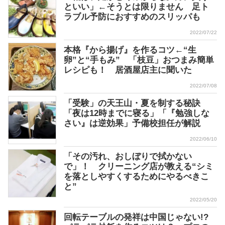
といい」←そうとは限りません 足ト
ラブル予防におすすめのスリッパも
2022/07/22
本格『から揚げ』を作るコツ←“生
卵”と“手もみ” 「枝豆」おつまみ簡単
レシピも！ 居酒屋店主に聞いた
2022/07/08
「受験」の天王山・夏を制する秘訣
「夜は12時までに寝る」「『勉強しな
さい』は逆効果」予備校担任が解説
2022/06/10
「その汚れ、おしぼりで拭かない
で」！ クリーニング店が教える“シミ
を落としやすくするためにやるべきこ
と”
2022/05/20
回転テーブルの発祥は中国じゃない!?