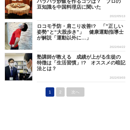
パラパラ炒飯を作るコツは？ プロの
豆知識を中国料理店に聞いた
2022/05/13
ロコモ予防・肩こり改善!? 「”正しい
姿勢”と“大股歩き”」 健康運動指導士
が解説「運動以外に…」
2022/04/22
塾講師が教える 成績が上がる生徒の
特徴は「生活習慣」!? オススメの暗記
法とは？
2022/03/03
1
2
次へ