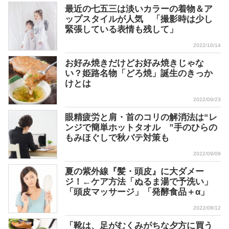
最近の七五三は淡いカラーの着物＆ア
ップスタイルが人気 「撮影時は少し
緊張している表情も残して」
2022/10/14
お好み焼きだけどお好み焼きじゃな
い？姫路名物「どろ焼」誕生のきっか
けとは
2022/09/23
眼精疲労と肩・首のコリの解消法は“レ
ンジで簡単ホットタオル ”手のひらの
もみほぐしで秋バテ対策も
2022/09/09
夏の紫外線『髪・頭皮』に大ダメー
ジ！←ケア方法「ぬるま湯で予洗い」
「頭皮マッサージ」「発酵食品＋α」
2022/08/12
「靴は、足がむくみがちな夕方に買う