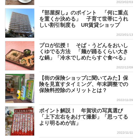
2023/02/03
『部屋探し』のポイント 「何に重点
を置くか決める」 子育て世帯にうれ
しい割引制度も UR賃貸ショップ
2023/01/13
プロが伝授！ そば・うどんをおいし
くゆでる方法 「麺が踊るくらい大き
な鍋」「冷水でしめたらすぐ食べる」
2022/12/09
【街の保険ショップに聞いてみた】保
険を見直すタイミング、年末調整での
保険料控除のメリットとは？
2022/11/29
ポイント解説！ 年賀状の写真選び
「上下左右をあけて撮影」「思ってる
より明るめが吉」
2022/11/11