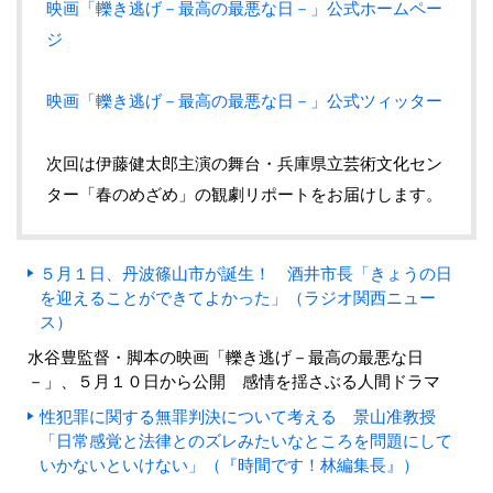
映画「轢き逃げ－最高の最悪な日－」公式ホームペー
ジ
映画「轢き逃げ－最高の最悪な日－」公式ツィッター
次回は伊藤健太郎主演の舞台・兵庫県立芸術文化セン
ター「春のめざめ」の観劇リポートをお届けします。
５月１日、丹波篠山市が誕生！ 酒井市長「きょうの日
を迎えることができてよかった」（ラジオ関西ニュー
ス）
水谷豊監督・脚本の映画「轢き逃げ－最高の最悪な日
－」、５月１０日から公開 感情を揺さぶる人間ドラマ
性犯罪に関する無罪判決について考える 景山准教授
「日常感覚と法律とのズレみたいなところを問題にして
いかないといけない」（『時間です！林編集長』）