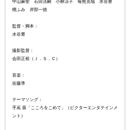
中山麻聖 石田法嗣 小林涼子 毎熊克哉 水谷豊
檀ふみ 岸部一徳
監督・脚本：
水谷豊
撮影監督：
会田正裕（Ｊ．Ｓ．Ｃ）
音楽：
佐藤準
テーマソング：
手嶌 葵「こころをこめて」（ビクターエンタテインメ
ント）