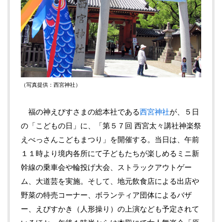
（写真提供：西宮神社）
福の神えびすさまの総本社である
西宮神社
が、５日
の「こどもの日」に、「第５７回 西宮太々講社神楽祭
えべっさんこどもまつり」を開催する。当日は、午前
１１時より境内各所にて子どもたちが楽しめるミニ新
幹線の乗車会や輪投げ大会、ストラックアウトゲー
ム、大道芸を実施。そして、地元飲食店による出店や
野菜の特売コーナー、ボランティア団体によるバザ
ー、えびすかき（人形操り）の上演なども予定されて