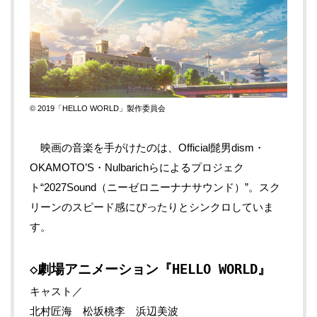
© 2019「HELLO WORLD」製作委員会
映画の音楽を手がけたのは、
Official
髭男
dism
・
OKAMOTO’S
・
Nulbarich
らによるプロジェク
ト
“2027Sound
（ニーゼロニーナナサウンド）
”
。スク
リーンのスピード感にぴったりとシンクロしていま
す。
◇劇場アニメーション『HELLO WORLD』
キャスト／
北村匠海 松坂桃李 浜辺美波