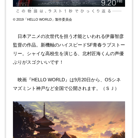
© 2019「HELLO WORLD」製作委員会
日本アニメの次世代を担う才能といわれる伊藤智彦
監督の作品。新機軸のハイスピード
SF
青春ラブストー
リー。シャイな高校生を演じる、北村匠海くんの声優
ぶりがスゴクいいです！
映画『
HELLO WORLD
』は
9
月
20
日から、
OS
シネ
マズミント神戸など全国で公開されます。（ＳＪ）