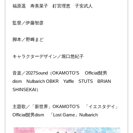
福原遥 寿美菜子 釘宮理恵 子安武人
監督／伊藤智彦
脚本／野﨑まど
キャラクターデザイン／堀口悠紀子
音楽／
2027Sound
（
OKAMOTO’S
Official
髭男
dism
Nulbarich OBKR
Yaffle
STUTS
BRIAN
SHINSEKAI
）
主題歌／「新世界」
OKAMOTO’S
「イエスタデイ」
Official
髭男
dism
「
Lost Game
」
Nulbarich