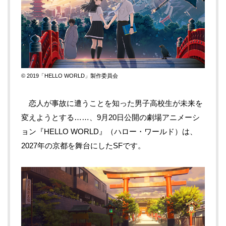
© 2019「HELLO WORLD」製作委員会
恋人が事故に遭うことを知った男子高校生が未来を
変えようとする……、
9
月
20
日公開の劇場アニメーシ
ョン『
HELLO WORLD
』（ハロー・ワールド）は、
2027
年の京都を舞台にした
SF
です。