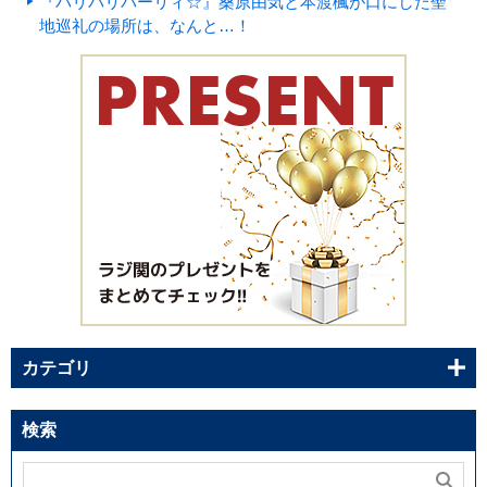
『パリパリパーリィ☆』桑原由気と本渡楓が口にした聖
地巡礼の場所は、なんと…！
カテゴリ
検索