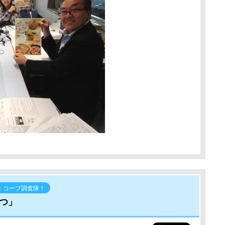
：コープ調査隊！
つ」