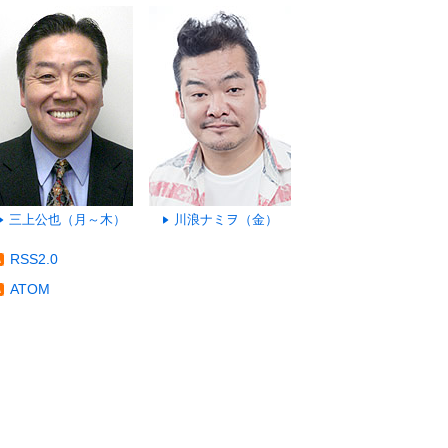
三上公也（月～木）
川浪ナミヲ（金）
RSS2.0
ATOM