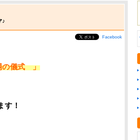
マ♪
Facebook
場の儀式 」
ます！