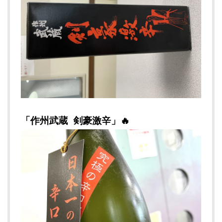
「作州武蔵 剣豪激辛」🔥