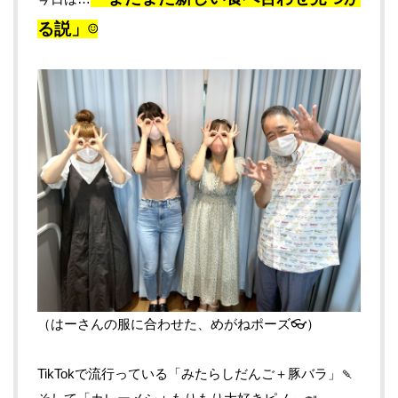
る説」☺
（はーさんの服に合わせた、めがねポーズ👓）
TikTokで流行っている「みたらしだんご＋豚バラ」🍡