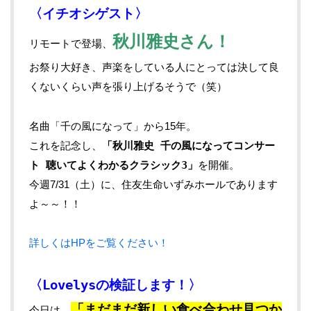
〈イチオシゲスト〉
秋川雅史さん！
リモートで登場、
お祭り大好き、声楽をしている人にとっては決して良
くないくらい声を張り上げるそうで（笑）
名曲「千の風になって」から15年。
これを記念し、
「秋川雅史 千の風になってコンサー
ト 聴いてよくわかるクラシック3」
を開催。
今週7/31（土）に、住友生命いずみホールであります
よ～～！！
詳しくはHPをご覧ください！
〈Lovelysの検証します！〉
「まだまだ新しい食べ合わせ見つか
今日は…