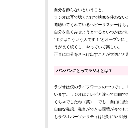
自分を飾らないということ。
ラジオは耳で聴くだけで映像を伴わない
週聴いてくれているヘビーリスナーはち
自分を良くみせようとするといつかはバ
“ボクはこういう人です！”とオープンに
うが長く続くし、やっていて楽しい。
正直に自分をさらけ出すことが大切だと
バンバンにとってラジオとは？
ラジオは僕のライフワークの一つです。
います。ラジオはテレビと違って自由で
くちゃでしたね（笑） でも、自由に放
自由な発想、発言ができる環境が今でも
もラジオパーソナリティは絶対にやり続