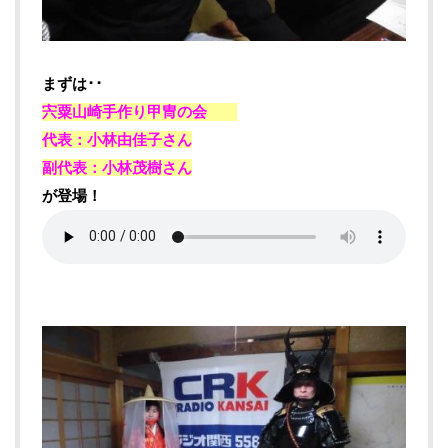
まずは･･
宍粟山崎手作り甲冑の会
代表：小林由佳子さん
副代表：小林茂樹さん
が登場！