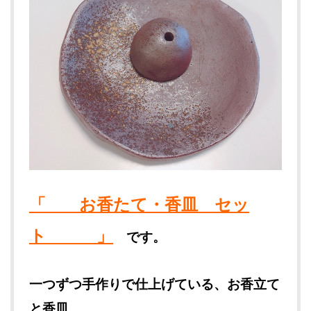
「 お香たて・香皿 セッ
ト 」
です。
一つずつ手作りで仕上げている、お香立て
と香皿。