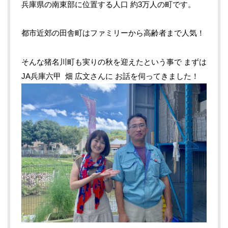
兵庫県の南東部に位置する人口
約
3
万人の町です。
都市近郊の田舎町はファミリーから高齢者まで人気！
そんな猪名川町も実りの秋を迎えたという事で
まずは
JA
兵庫六甲
畑
広文さんに
お話を伺ってきました！