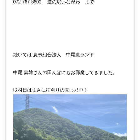
072-767-8600
道の駅いながわ まで
続いては
農事組合法人 中尾農ランド
中尾
壽雄
さんの田んぼにもお邪魔してきました。
取材日はまさに稲刈りの真っ只中！