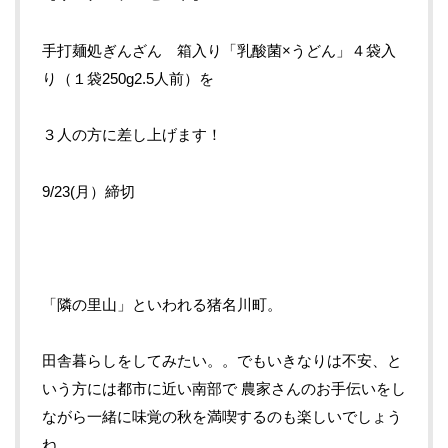
手打麺処ぎんざん 箱入り「乳酸菌
×
うどん」４袋入
り（１袋
250g2.5
人前）を
３人の方に差し上げます！
9/23
(月）締切
「隣の里山」といわれる猪名川町。
田舎暮らしをしてみたい。。でもいきなりは不安、と
いう方には都市に近い南部で
農家さんのお手伝いをし
ながら一緒に味覚の秋を満喫するのも楽しいでしょう
ね。