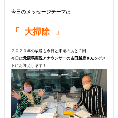
今日のメッセージテーマ
は、
「 大掃除 」
２０２０年の放送も今日と来週のあと２回…！
今日は
元競馬実況アナウンサーの吉田勝彦さん
をゲス
トにお迎えします！